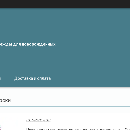
одежды для новорожденных
ы
Доставка и оплата
 роки
01 липня 2013
Після появи карапузи досить швидко підростають. Споч