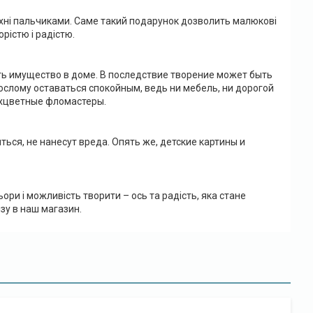
рхні пальчиками. Саме такий подарунок дозволить малюкові
рістю і радістю.
ть имущество в доме. В последствие творение может быть
ослому оставаться спокойным, ведь ни мебель, ни дорогой
ухцветные фломастеры.
ься, не нанесут вреда. Опять же, детские картины и
ори і можливість творити – ось та радість, яка стане
зу в наш магазин.