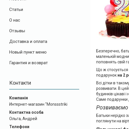
Статьи
О нас
Отзывы
Доставка и оплата
Безперечно, бать
Новый пункт меню
маленькій модни
поповнять свій г
Гарантия и возврат
Що ж стосується 
подарунок
на 2 
Контакти
Всі дітки в тако
розвивати. В цей
будинків цікаві 
Саме подарунки д
Интернет-магазин "Monssstriki
Розвиваємо 
Батьки нерідко 
Ольга, Андрей
поглянути на вір