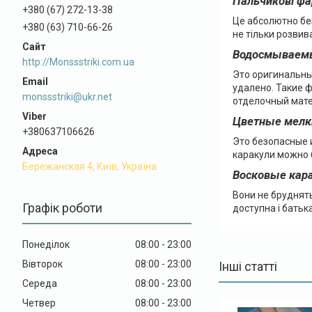
Пальчикові фа
+380 (67) 272-13-38
Це абсолютно без
+380 (63) 710-66-26
не тільки розвив
Водосмываемы
http://Monssstriki.com.ua
Это оригинальны
удалено. Такие 
monssstriki@ukr.net
отделочный мате
Цветные мелк
+380637106626
Это безопасные и
каракули можно 
Бережанская 4, Київ, Україна
Восковые кар
Вони не бруднять
Графік роботи
доступна і батьк
Понеділок
08:00
23:00
Вівторок
08:00
23:00
Інші статті
Середа
08:00
23:00
Четвер
08:00
23:00