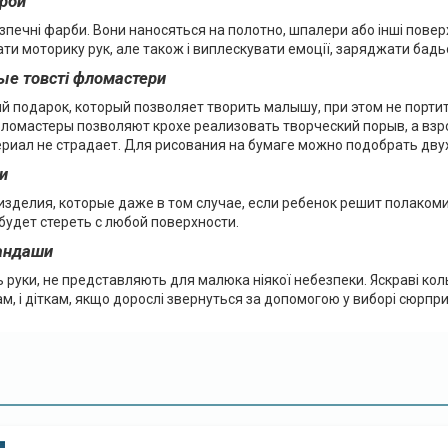
рби
печні фарби. Вони наносяться на полотно, шпалери або інші пове
ати моторику рук, але також і виплескувати емоції, заряджати бадьо
е товсті фломастери
й подарок, который позволяет творить малышу, при этом не порти
фломастеры позволяют крохе реализовать творческий порыв, а взр
риал не страдает. Для рисования на бумаге можно подобрать дв
и
зделия, которые даже в том случае, если ребенок решит полакомит
будет стереть с любой поверхности.
андаши
 руки, не представляють для малюка ніякої небезпеки. Яскраві коль
ам, і діткам, якщо дорослі звернуться за допомогою у виборі сюрпри