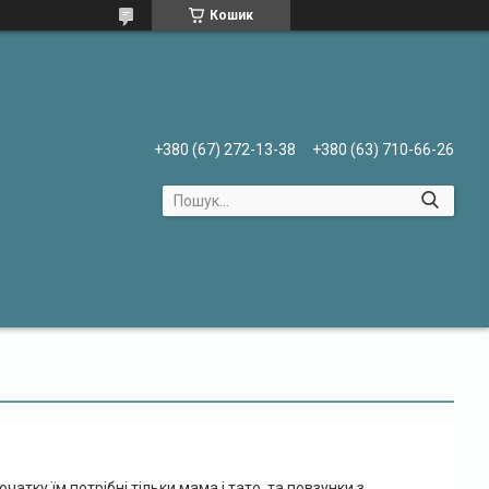
Кошик
+380 (67) 272-13-38
+380 (63) 710-66-26
атку їм потрібні тільки мама і тато, та повзунки з