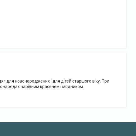
г для новонароджених і для дітей старшого віку. При
их нарядах чарівним красенем і модником.