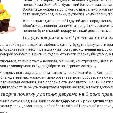
пелюшками. Звичайно, будь-який батько намагається п
Зробити це можна за допомогою віртуального магазину
тата знайдуть боді-майки, футболки, комбінезони, пі
Але от приходить перший і другий день народження, 
обов'язково повинен запам'ятатися дитині, а значить
повинен бути цікавий подарунок, який доставить ма
Подарунок дитині на 2 роки: як стати 
ки, а також усі ті люди, які люблять дитину, будуть підшукувати о
ці красиве платтячко – це відмінний
подарунок дівчинці на 2 роки
ардероб обновкою. Приємно буде їй отримати красиву біжутерію, а 
хлопчиків, то вибір також великий. Машинки, конструктори, цікаві 
роки хлопчику
можна буде підібрати на вітринах магазину.
му ніжному віці з задоволенням пізнають навколишній світ. Кожна ди
 благодатний час малюк активно розвивається, пробує все на смак.
і нетривіальні малюнки, які відображають його внутрішнє «я». Лаяти
ля творчості зможуть подарувати гарний настрій, а також допомог
творче початку у дитини: даруємо на 2 роки пра
замислюються над тим, який саме
подарунок на 2 роки дитині
потр
туальну полицю магазину, щоб вибрати якісний і корисний сюрприз