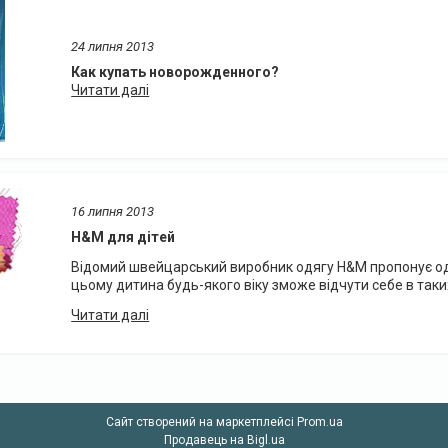
24 липня 2013
Как купать новорожденного?
16 липня 2013
H&M для дітей
Відомий швейцарський виробник одягу H&M пропонує одя
цьому дитина будь-якого віку зможе відчути себе в так
Сайт створений на маркетплейсі
Prom.ua
Продавець на Bigl.ua