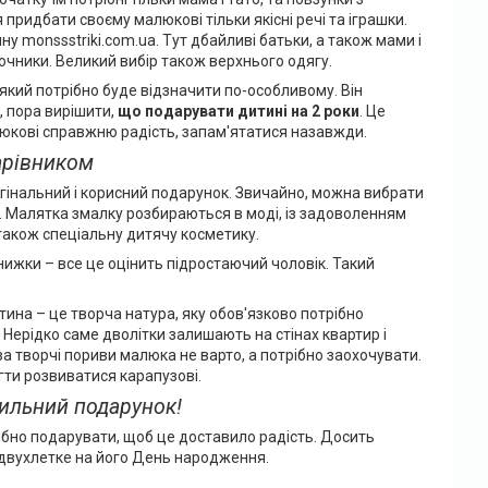
ридбати своєму малюкові тільки якісні речі та іграшки.
 monssstriki.com.ua. Тут дбайливі батьки, а також мами і
сочники. Великий вибір також верхнього одягу.
який потрібно буде відзначити по-особливому. Він
, пора вирішити,
що подарувати дитині на 2 роки
. Це
люкові справжню радість, запам'ятатися назавжди.
чарівником
ригінальний і корисний подарунок. Звичайно, можна вибрати
. Малятка змалку розбираються в моді, із задоволенням
також спеціальну дитячу косметику.
книжки – все це оцінить підростаючий чоловік. Такий
тина – це творча натура, яку обов'язково потрібно
 Нерідко саме дволітки залишають на стінах квартир і
 за творчі пориви малюка не варто, а потрібно заохочувати.
ти розвиватися карапузові.
вильний подарунок!
ібно подарувати, щоб це доставило радість. Досить
 двухлетке на його День народження.