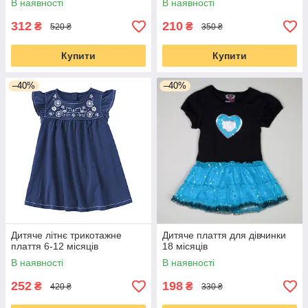
В наявності
В наявності
312
210
₴
₴
520 ₴
350 ₴
Купити
Купити
–40%
–40%
Дитяче літнє трикотажне
Дитяче плаття для дівчинки
плаття 6-12 місяців
18 місяців
В наявності
В наявності
252
198
₴
₴
420 ₴
330 ₴