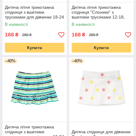
Дитяча літня трикотажна
Дитяча літня трикотажна
спідниця з вшитими
спідниця "Слоники" з
трусиками для дівчинки 18-24
вшитими трусиками 12-18,
місяці, 2 роки
18-24 місяці,2 роки
В наявності
В наявності
168
168
₴
₴
280 ₴
280 ₴
Купити
Купити
–40%
–40%
Дитяча літня трикотажна
спідниця з вшитими
Дитяча спідниця для дівчинки