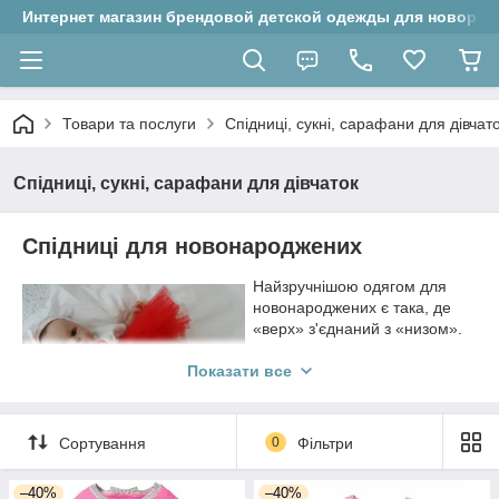
Интернет магазин брендовой детской одежды для новорожд
Товари та послуги
Спідниці, сукні, сарафани для дівчат
Спідниці, сукні, сарафани для дівчаток
Спідниці для новонароджених
Найзручнішою одягом для
новонароджених є така, де
«верх» з'єднаний з «низом».
Однак сучасні батьки активно
залучають своїх дітей до
Показати все
суспільного життя, вивозять в
гості і на різні заходи. У таких
випадках хочеться одягнути
Сортування
0
Фільтри
дитину як принцесу. На
допомогу приходять спідниці для новонароджених. У них
–40%
–40%
відразу ясно, що в колясці або в тата на руках сидить