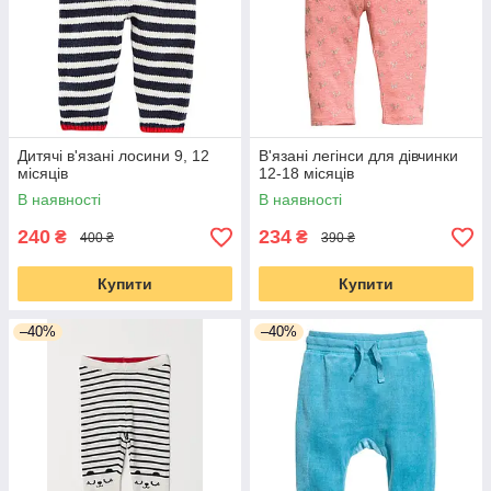
шортики, зшиті з натуральних тканин. Щоб тканина, яка
стикається з тілом дитини, не дратувала його.Також можна
купити дитячі шорти для дівчаток з цупкої тканини на
міжсезоння. Їх надягають поверх колготок і тоді дитина
виглядає більш ошатним і стильним.
Дитячі в'язані лосини 9, 12
В'язані легінси для дівчинки
місяців
12-18 місяців
В наявності
В наявності
240
234
₴
₴
400 ₴
390 ₴
Купити
Купити
–40%
–40%