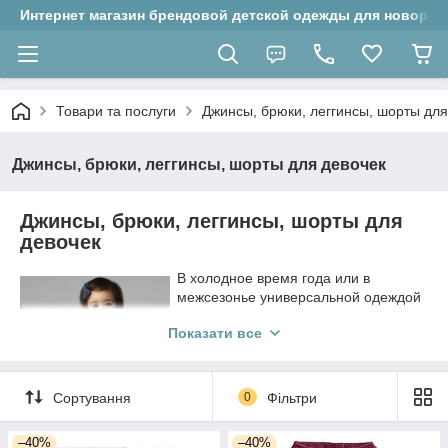
Интернет магазин брендовой детской одежды для новорожд
Товари та послуги
Джинсы, брюки, леггинсы, шорты для
Джинсы, брюки, леггинсы, шорты для девочек
Джинсы, брюки, леггинсы, шорты для
девочек
В холодное время года или в
межсезонье универсальной одеждой
для маленького ребенка могут стать
Показати все
джинсы. Это универсальная одежда,
достаточно плотная и теплая,
хорошо защищающая от ветра.
Маленькой дочери можно подобрать
Сортування
0
Фільтри
стильные джинсы и брюки для
новорожденных девочек, в которых
–40%
–40%