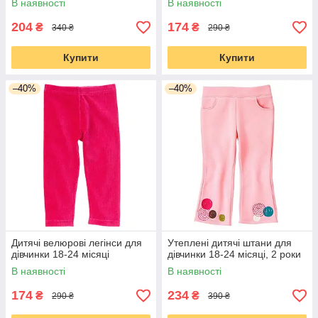
В наявності
В наявності
204
174
₴
₴
340 ₴
290 ₴
Купити
Купити
–40%
–40%
Дитячі велюрові легінси для
Утеплені дитячі штани для
дівчинки 18-24 місяці
дівчинки 18-24 місяці, 2 роки
В наявності
В наявності
174
234
₴
₴
290 ₴
390 ₴