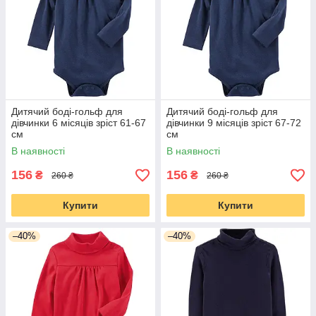
подразнень. Тому краще всього вибирати чоловічків з
натуральних тканин і строго за розміром малюка.
Дитячий боді-гольф для
Дитячий боді-гольф для
дівчинки 6 місяців зріст 61-67
дівчинки 9 місяців зріст 67-72
см
см
В наявності
В наявності
156
156
₴
₴
260 ₴
260 ₴
Купити
Купити
–40%
–40%