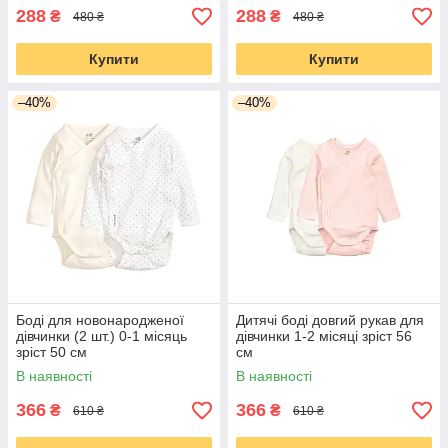
288
288
₴
₴
480 ₴
480 ₴
Купити
Купити
–40%
–40%
Боді для новонародженої
Дитячі боді довгий рукав для
дівчинки (2 шт.) 0-1 місяць
дівчинки 1-2 місяці зріст 56
зріст 50 см
см
В наявності
В наявності
366
366
₴
₴
610 ₴
610 ₴