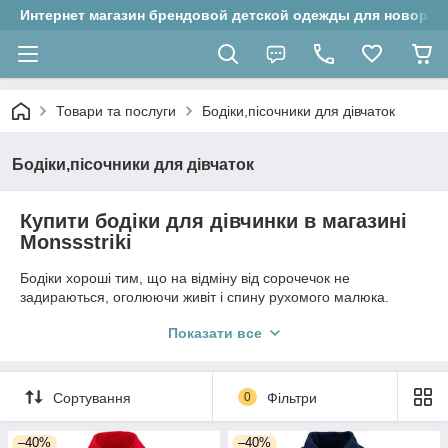
Интернет магазин брендовой детской одежды для новорожд
Товари та послуги
Бодіки,пісочники для дівчаток
Бодіки,пісочники для дівчаток
Купити бодіки для дівчинки в магазині
Monssstriki
Бодіки хороші тим, що на відміну від сорочечок не
задираються, оголюючи живіт і спину рухомого малюка.
Також з ними зручно міняти підгузник. Ця одяг може бути з
Показати все
коротким або довгим рукавом, з застібкою на животі або між
ніг. Для дівчаток існують особливо цікаві пропозиції – яскраві і
навіть кокетливі, з рюшами, спідничками, веселими
малюнками. В гардероб маленької потрібно купити бодиков
Сортування
0
Фільтри
кілька штук, на всі сезони. Взимку можна надійно утеплити
дитини, надівши бодік під комбінезон або плаття. Всі бодіки
–40%
–40%