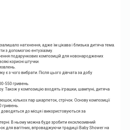
залишало натхнення, адже їм цікава і близька дитяча тема.
ти з допомогою ентузіазму.
орення подарункових композицій для новонароджених
всякі корисні штучки.
мовлень.
у є з чого вибрати. Після цього дівчата за добу
00-550 гривень.
py. Також у композицію входять іграшки, шампуні, дитяча
люшок, кількох пар шкарпеток, стрічок. Основу композиції
0 гривень.
доводяться до місця і використовуються за
терні. В ньому можна буде зробити ексклюзивний
рок для вагітних, впроваджуючи традиції Baby Shower на