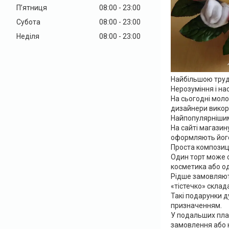
Пʼятниця
08:00
23:00
Субота
08:00
23:00
Неділя
08:00
23:00
Найбільшою трудн
Нерозуміння і н
На сьогодні мол
дизайнери викорис
Найпопулярнішим 
На сайті магазин
оформляють його
Проста композиці
Один торт може с
косметика або од
Рідше замовляють
«тістечко» склад
Такі подарунки 
призначенням.
У подальших пла
замовлення або к