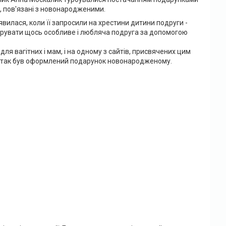
а, пов'язані з новонародженими.
'явилася, коли її запросили на хрестини дитини подруги -
арувати щось особливе і любляча подруга за допомогою
для вагітних і мам, і на одному з сайтів, присвячених цим
 – так був оформлений подарунок новонародженому.