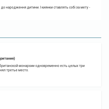
о народження дитини. І киянки ставлять собі за мету -
британия)
у британской монархии одновременно есть целых три
ял третье место.