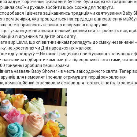
вся задум: сорочечки, складені в бутони, були схожі на традиційні 
вирішила своїми руками зробити щось схоже для подруги.
сподобався і дівчата зацікавились традиціями святкування Baby S
нтром вечірки, яка проводиться напередодні відправлення майбутн
рошені теж приносять незвично оформлені подарунки.
 що і українцям не завадить новий цікавий свято і роблять все, щоб
иції з підгузників та дитячого одягу.
ата вирішили, що співвітчизникам припадуть до смаку незвичайні «т
нку, на хрестинах чи Дні народження малюка.
 ще одну подругу — Наталію Грищенко і приступили до навчання о
и навчалися підбирати композиції з відеороликів і статтями, які зн
00 гривень і зробили перші зразки.
івчата назвали Baby Shower - в честь закордонного свята. Тепер 
арунків для немовлят і почали отримувати перші замовлення.
на, компаньйонки створювали основи для тортів», а потім, в залежно