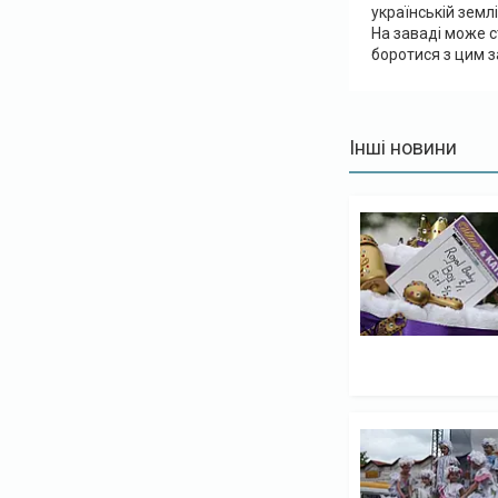
українській землі
На заваді може с
боротися з цим 
Інші новини