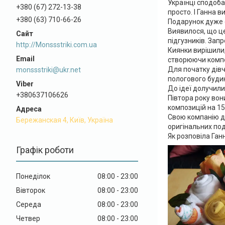
Українці сподоба
+380 (67) 272-13-38
просто. І Ганна 
+380 (63) 710-66-26
Подарунок дуже 
Виявилося, що це
підгузників. Зап
http://Monssstriki.com.ua
Киянки вирішили,
створюючи композ
Для початку дівч
monssstriki@ukr.net
пологового буди
До ідеї долучили
+380637106626
Півтора року вон
композицій на 15
Свою компанію д
Бережанская 4, Київ, Україна
оригінальних под
Як розповіла Ган
Графік роботи
Понеділок
08:00
23:00
Вівторок
08:00
23:00
Середа
08:00
23:00
Четвер
08:00
23:00