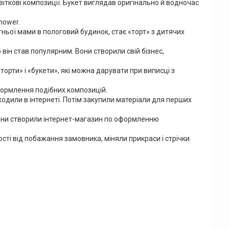
квіткові композиції. Букет виглядав оригінально й водночас
hower.
ьої мами в пологовий будинок, стає «торт» з дитячих
 він став популярним. Вони створили свій бізнес,
орти» і «букети», які можна дарувати при виписці з
формлення подібних композицій.
аходили в інтернеті. Потім закупили матеріали для перших
вони створили інтернет-магазин по оформленню
сті від побажання замовника, міняли прикраси і стрічки.