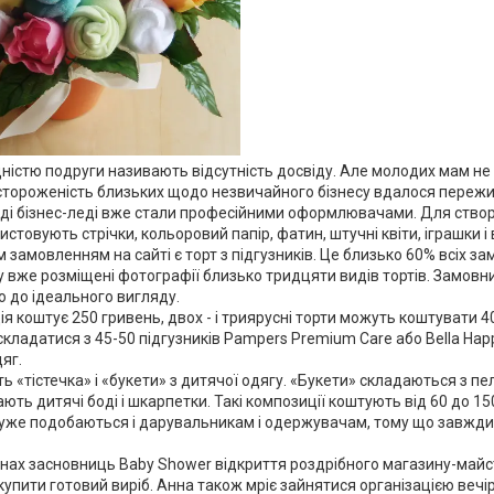
істю подруги називають відсутність досвіду. Але молодих мам не 
астороженість близьких щодо незвичайного бізнесу вдалося пережи
оді бізнес-леді вже стали професійними оформлювачами. Для ств
товують стрічки, кольоровий папір, фатин, штучні квіти, іграшки і 
замовленням на сайті є торт з підгузників. Це близько 60% всіх за
у вже розміщені фотографії близько тридцяти видів тортів. Замовник
 до ідеального вигляду.
я коштує 250 гривень, двох - і триярусні торти можуть коштувати 4
кладатися з 45-50 підгузників Pampers Premium Care або Bella Hap
яг.
 «тістечка» і «букети» з дитячої одягу. «Букети» складаються з пе
ають дитячі боді і шкарпетки. Такі композиції коштують від 60 до 15
дуже подобаються і дарувальникам і одержувачам, тому що завжди 
нах засновниць Baby Shower відкриття роздрібного магазину-майс
упити готовий виріб. Анна також мріє зайнятися організацією вечі