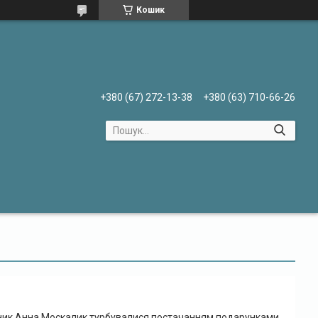
Кошик
+380 (67) 272-13-38
+380 (63) 710-66-26
дник Анна Москалик турбувалися постачанням подарунками