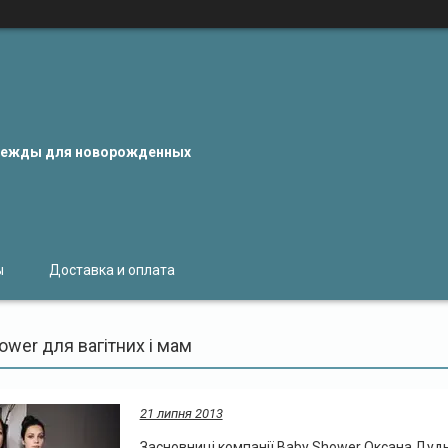
одежды для новорожденных
ы
Доставка и оплата
ower для вагітних і мам
21 липня 2013
Засновниці компанії Baby Shower Оксана Ду