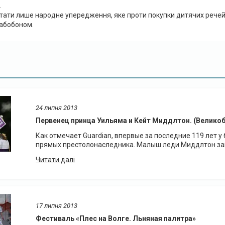
.
тати лише народне упередження, яке проти покупки дитячих речей д
забобоном.
24 липня 2013
Первенец принца Уильяма и Кейт Миддлтон. (Велико
Как отмечает Guardian, впервые за последние 119 лет 
прямых престолонаследника. Малыш леди Миддлтон зан
17 липня 2013
Фестиваль «Плес на Волге. Льняная палитра»