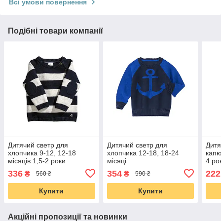
Всі умови повернення
Подібні товари компанії
Дитячий светр для
Дитячий светр для
Дитя
хлопчика 9-12, 12-18
хлопчика 12-18, 18-24
кап
місяців 1,5-2 роки
місяці
4 ро
336
354
222
₴
₴
560 ₴
590 ₴
Купити
Купити
Акційні пропозиції та новинки