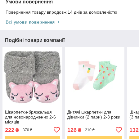
Умови повернення
Повернення товару впродовж 14 днів за домовленістю
Всі умови повернення
Подібні товари компанії
Шкарпетки-брязкальця
Дитячі шкарпетки для
Шкар
для новонароджених 2-6
дівчинки (2 пари) 2-3 роки
(3 п
місяців
222
126
132
₴
₴
370 ₴
210 ₴