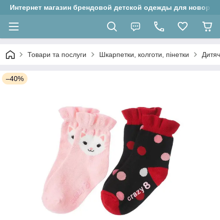
Интернет магазин брендовой детской одежды для новорожд
Товари та послуги
Шкарпетки, колготи, пінетки
Дитяч
–40%