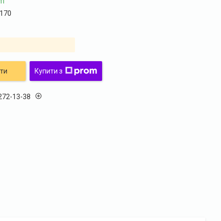
ті
170
ти
Купити з
 272-13-38