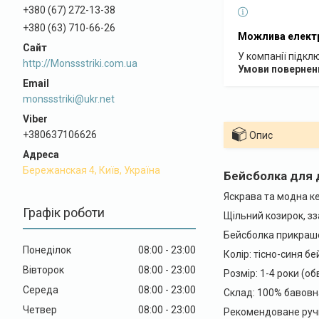
+380 (67) 272-13-38
+380 (63) 710-66-26
У компанії підкл
http://Monssstriki.com.ua
monssstriki@ukr.net
+380637106626
Опис
Бережанская 4, Київ, Україна
Бейсболка для 
Яскрава та модна к
Графік роботи
Щільний козирок, зз
Бейсболка прикраш
Понеділок
08:00
23:00
Колір: тісно-синя б
Вівторок
08:00
23:00
Розмір: 1-4 роки (об
Середа
08:00
23:00
Склад: 100% бавовн
Четвер
08:00
23:00
Рекомендоване руч