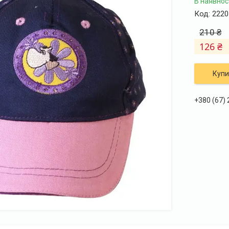
В наявнос
Код:
2220
210 ₴
126 ₴
Купи
+380 (67)