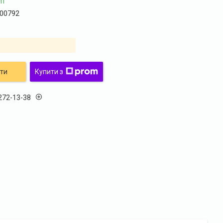
ті
00792
ти
Купити з
 272-13-38