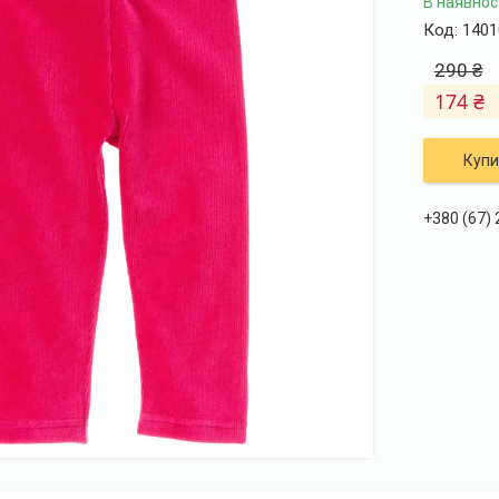
В наявнос
Код:
1401
290 ₴
174 ₴
Купи
+380 (67)