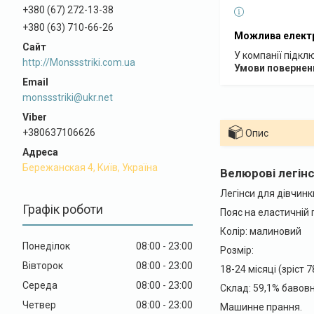
+380 (67) 272-13-38
+380 (63) 710-66-26
У компанії підкл
http://Monssstriki.com.ua
monssstriki@ukr.net
+380637106626
Опис
Бережанская 4, Київ, Україна
Велюрові легінс
Легінси для дівчинк
Графік роботи
Пояс на еластичній г
Колір: малиновий
Понеділок
08:00
23:00
Розмір:
Вівторок
08:00
23:00
18-24 місяці (зріст 
Середа
08:00
23:00
Склад: 59,1% бавовн
Четвер
08:00
23:00
Машинне прання.