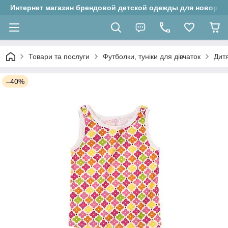
Интернет магазин брендовой детской одежды для новорожд
Товари та послуги
Футболки, туніки для дівчаток
Дитя
–40%