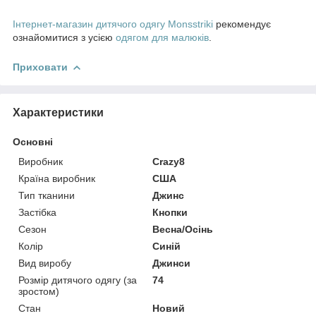
Інтернет-магазин дитячого одягу Monsstriki
рекомендує
ознайомитися з усією
одягом для малюків
.
Приховати
Характеристики
Основні
Виробник
Crazy8
Країна виробник
США
Тип тканини
Джинс
Застібка
Кнопки
Сезон
Весна/Осінь
Колір
Синій
Вид виробу
Джинси
Розмір дитячого одягу (за
74
зростом)
Стан
Новий