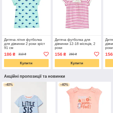
Дитяча літня футболка
Дитяча футболка для
Дитя
для дівчинки 2 роки зріст
дівчинки 12-18 місяців, 2
дівч
91 см
роки
роки
186
156
156
₴
₴
310 ₴
260 ₴
Купити
Купити
Акційні пропозиції та новинки
–40%
–40%