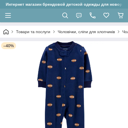
Интернет магазин брендовой детской одежды для новорожд
Товари та послуги
Чоловічки, сліпи для хлопчиків
Чо
–40%