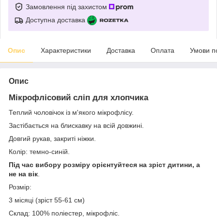
Замовлення під захистом
Доступна доставка
Опис
Характеристики
Доставка
Оплата
Умови п
Опис
Мікрофлісовий сліп для хлопчика
Теплий чоловічок із м'якого мікрофлісу.
Застібається на блискавку на всій довжині.
Довгий рукав, закриті ніжки.
Колір: темно-синій.
Під час вибору розміру орієнтуйтеся на зріст дитини, а
не на вік
.
Розмір:
3 місяці (зріст 55-61 см)
Склад: 100% поліестер, мікрофліс.