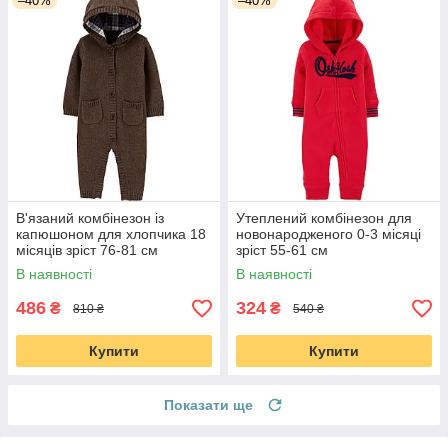
–40%
–40%
В'язаний комбінезон із
Утеплений комбінезон для
капюшоном для хлопчика 18
новонародженого 0-3 місяці
місяців зріст 76-81 см
зріст 55-61 см
В наявності
В наявності
486
324
₴
₴
810 ₴
540 ₴
Купити
Купити
Показати ще