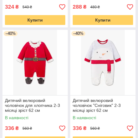
324
288
₴
₴
540 ₴
480 ₴
Купити
Купити
–40%
–40%
Дитячий велюровий
Дитячий велюровий
чоловічок для хлопчика 2-3
чоловічок "Сніговик" 2-3
місяці зріст 62 см
місяці зріст 62 см
В наявності
В наявності
336
336
₴
₴
560 ₴
560 ₴