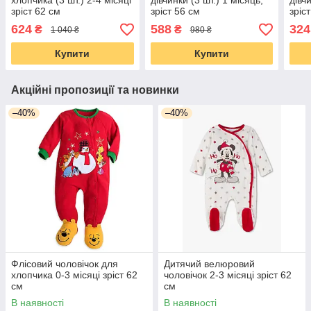
хлопчика (3 шт.) 2-4 місяці
дівчинки (3 шт.) 1 місяць,
дівч
зріст 62 см
зріст 56 см
зріс
624
588
324
₴
₴
1 040 ₴
980 ₴
Купити
Купити
Акційні пропозиції та новинки
–40%
–40%
Флісовий чоловічок для
Дитячий велюровий
хлопчика 0-3 місяці зріст 62
чоловічок 2-3 місяці зріст 62
см
см
В наявності
В наявності