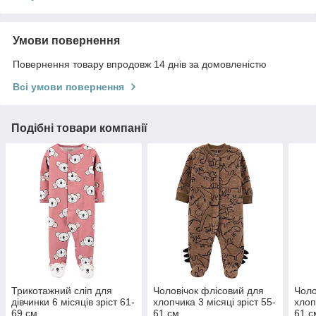
Умови повернення
Повернення товару впродовж 14 днів за домовленістю
Всі умови повернення
Подібні товари компанії
Трикотажний сліп для
Чоловічок флісовий для
Чоло
дівчинки 6 місяців зріст 61-
хлопчика 3 місяці зріст 55-
хлоп
69 см
61 см
61 с