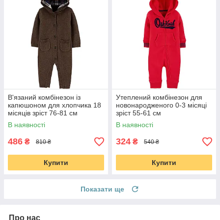
В'язаний комбінезон із
Утеплений комбінезон для
капюшоном для хлопчика 18
новонародженого 0-3 місяці
місяців зріст 76-81 см
зріст 55-61 см
В наявності
В наявності
486
324
₴
₴
810 ₴
540 ₴
Купити
Купити
Показати ще
Про нас