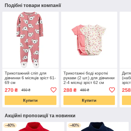
Подібні товари компанії
Трикотажний сліп для
Трикотажні боді короткі
Дитя
дівчинки 6 місяців зріст 61-
рукави (2 шт.) для дівчинки
(набі
69 см
2-4 місяці зріст 62 см
зріс
270
288
258
₴
₴
450 ₴
480 ₴
Купити
Купити
Акційні пропозиції та новинки
–40%
–40%