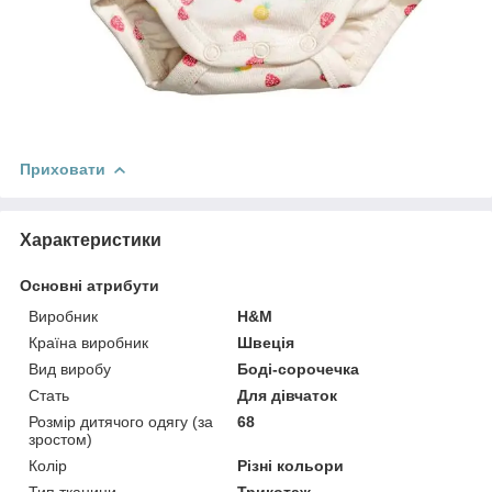
Приховати
Характеристики
Основні атрибути
Виробник
H&M
Країна виробник
Швеція
Вид виробу
Боді-сорочечка
Стать
Для дівчаток
Розмір дитячого одягу (за
68
зростом)
Колір
Різні кольори
Тип тканини
Трикотаж