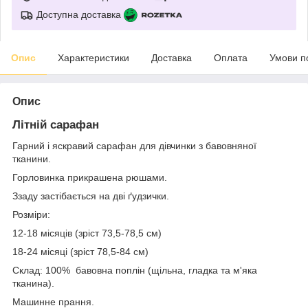
Доступна доставка
Опис
Характеристики
Доставка
Оплата
Умови п
Опис
Літній сарафан
Гарний і яскравий сарафан для дівчинки з бавовняної
тканини.
Горловинка прикрашена рюшами.
Ззаду застібається на дві ґудзички.
Розміри:
12-18 місяців (зріст 73,5-78,5 см)
18-24 місяці (зріст 78,5-84 см)
Склад: 100% бавовна поплін (щільна, гладка та м'яка
тканина).
Машинне прання.