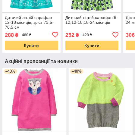
Дитячий літній сарафан
Дитячий літній сарафан 6-
Дитя
12-18 місяців, зріст 73,5-
12,12-18,18-24 місяців
24 м
78,5 см
288
252
306
₴
₴
480 ₴
420 ₴
Купити
Купити
Акційні пропозиції та новинки
–40%
–40%