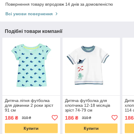
Повернення товару впродовж 14 днів за домовленістю
Всі умови повернення
Подібні товари компанії
Дитяча літня футболка
Дитяча футболка для
Дитя
для дівчинки 2 роки зріст
хлопчика 12-18 місяців
хлоп
91 см
зріст 74-79 см
114 
186
186
186
₴
₴
310 ₴
310 ₴
Купити
Купити