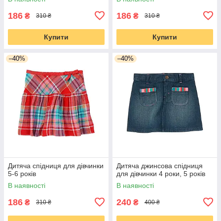
186
186
₴
₴
310 ₴
310 ₴
Купити
Купити
–40%
–40%
Дитяча спідниця для дівчинки
Дитяча джинсова спідниця
5-6 років
для дівчинки 4 роки, 5 років
В наявності
В наявності
186
240
₴
₴
310 ₴
400 ₴