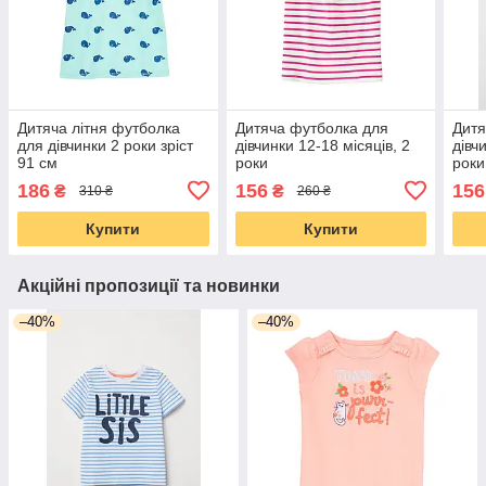
Дитяча літня футболка
Дитяча футболка для
Дитя
для дівчинки 2 роки зріст
дівчинки 12-18 місяців, 2
дівч
91 см
роки
роки
186
156
156
₴
₴
310 ₴
260 ₴
Купити
Купити
Акційні пропозиції та новинки
–40%
–40%