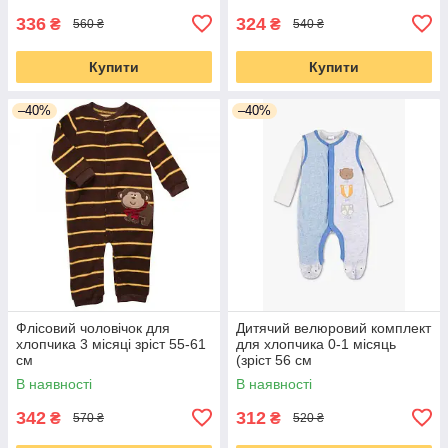
336
324
₴
₴
560 ₴
540 ₴
Купити
Купити
–40%
–40%
Флісовий чоловічок для
Дитячий велюровий комплект
хлопчика 3 місяці зріст 55-61
для хлопчика 0-1 місяць
см
(зріст 56 см
В наявності
В наявності
342
312
₴
₴
570 ₴
520 ₴