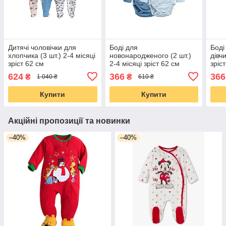
Дитячі чоловічки для
Боді для
Боді
хлопчика (3 шт.) 2-4 місяці
новонародженого (2 шт.)
дівч
зріст 62 см
2-4 місяці зріст 62 см
зріс
624
366
366
₴
₴
1 040 ₴
610 ₴
Купити
Купити
Акційні пропозиції та новинки
–40%
–40%