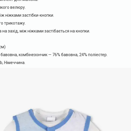
якого велюру.
між ніжками застібки-кнопки.
ого трикотажу.
 на захід, між ніжками застібається на кнопки.
см)
бавовна, комбінезончик — 76% бавовна, 24% поліестер.
b, Німеччина.