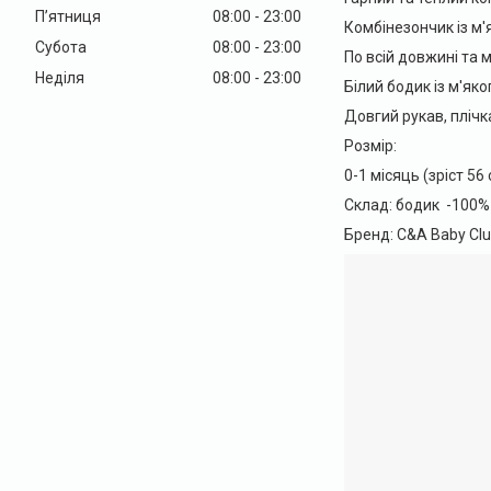
Пʼятниця
08:00
23:00
Комбінезончик із м'
Субота
08:00
23:00
По всій довжині та 
Неділя
08:00
23:00
Білий бодик із м'як
Довгий рукав, плічка
Розмір:
0-1 місяць (зріст 56 
Склад: бодик -100% 
Бренд: C&A Baby Clu