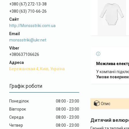
+380 (67) 272-13-38
+380 (63) 710-66-26
http://Monssstriki.com.ua
monssstriki@ukr.net
+380637106626
Бережанская 4, Київ, Україна
У компанії підкл
Графік роботи
Понеділок
08:00
23:00
Опис
Вівторок
08:00
23:00
Середа
08:00
23:00
Дитячий велюр
Четвер
08:00
23:00
Гарний та теплий к