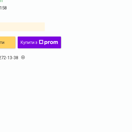
ті
158
ти
Купити з
 272-13-38