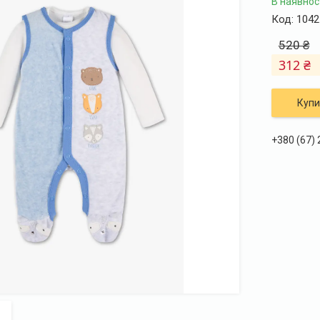
В наявнос
Код:
1042
520 ₴
312 ₴
Купи
+380 (67)