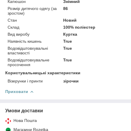
Капюшон
Знімний
Розмір дитячого одягу (за
86
зростом)
Стан
Новий
Склад
100% поліестер
Вид виробу
Куртка
Наявність кишень
True
Водовідштовхувальні
True
властивості
Водовідштовхувальне
True
просочення
Користувальницькі характеристики
Візерунки і принти
зірочки
Приховати
Умови доставки
Нова Пошта
Магазини Rozetka