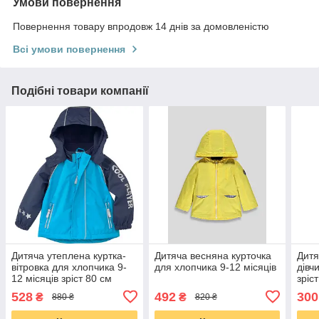
Умови повернення
Повернення товару впродовж 14 днів за домовленістю
Всі умови повернення
Подібні товари компанії
Дитяча утеплена куртка-
Дитяча весняна курточка
Дитя
вітровка для хлопчика 9-
для хлопчика 9-12 місяців
дівч
12 місяців зріст 80 см
зріс
528
492
300
₴
₴
880 ₴
820 ₴