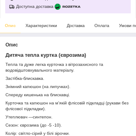
Доступна доставка
Опис
Характеристики
Доставка
Оплата
Умови п
Опис
Дитяча тепла куртка (єврозима)
Тепла та дуже легка курточка з вітрозахисного та
водовідштовхувального матеріалу.
Застібка-блискавка.
Знімний капюшон (на липучках).
Спереду кишенька на блискавці.
Курточка та капюшон на м'якій флісовій підкладці (рукави без
флісової підкладки).
Утеплювач —синтепон.
Сезон: єврозима (до -5 -10).
Колір: світло-сірий у білі зірочки.