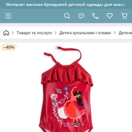
Интернет магазин брендовой детской одежды для новорожд
Товари та послуги
Дитячі купальники і плавки
Дитячи
–40%